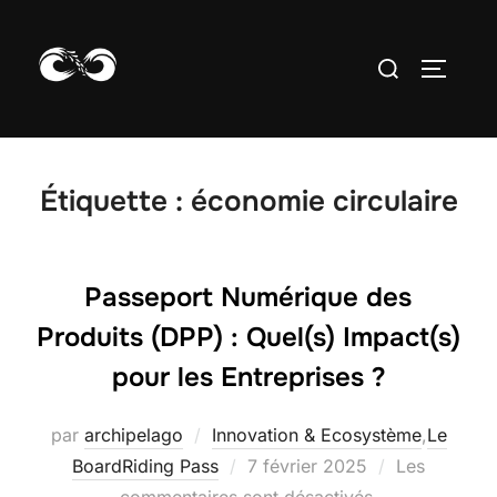
Aller
au
Rechercher :
PERMUT
contenu
Étiquette :
économie circulaire
Passeport Numérique des
Produits (DPP) : Quel(s) Impact(s)
pour les Entreprises ?
par
archipelago
Innovation & Ecosystème
,
Le
Publié
BoardRiding Pass
7 février 2025
Les
le