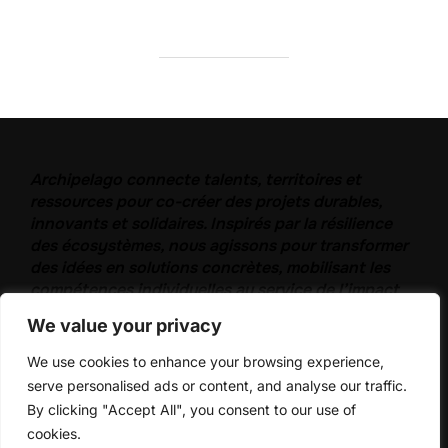
Archipelago connecte talents, territoires et
ressources pour co-créer des projets durables,
innovants et solidaires. Inspirés par la résilience
des écosystèmes, nous agissons pour transformer
des idées en solutions concrètes, mobilisant les
compétences individuelles au service de l’impact
collectif.
We value your privacy
We use cookies to enhance your browsing experience,
serve personalised ads or content, and analyse our traffic.
By clicking "Accept All", you consent to our use of
Politique de confidentialité
cookies.
Copyright © 2026 ARCHIPELAGO